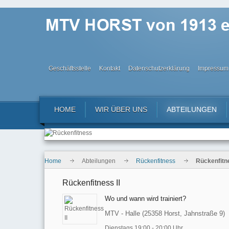
Geschäftsstelle
Kontakt
Datenschutzerklärung
Impressum
HOME
WIR ÜBER UNS
ABTEILUNGEN
Home
Abteilungen
Rückenfitness
Rückenfitne
Rückenfitness II
Wo und wann wird trainiert?
MTV - Halle (25358 Horst, Jahnstraße 9)
Dienstags 19:00 - 20:00 Uhr