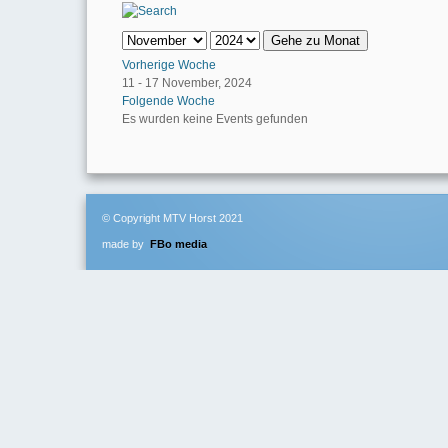
Gehe zu Monat
Vorherige Woche
11 - 17 November, 2024
Folgende Woche
Es wurden keine Events gefunden
© Copyright MTV Horst 2021
made by
FBo media