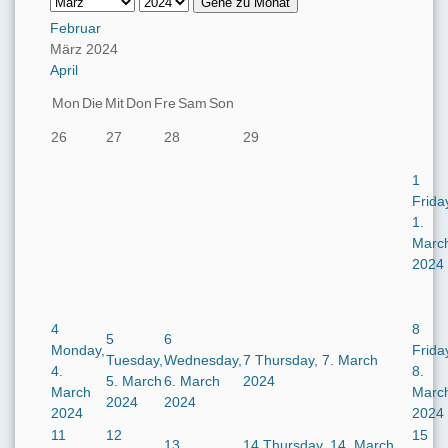
Gehe zu Monat
Februar
März 2024
April
Mon
Die
Mit
Don
Fre
Sam
Son
26
27
28
29
1
Frida
1.
Marc
2024
4
8
5
6
Monday,
Frida
Tuesday,
Wednesday,
7
Thursday, 7. March
4.
8.
5. March
6. March
2024
March
Marc
2024
2024
2024
2024
11
12
15
13
14
Thursday, 14. March