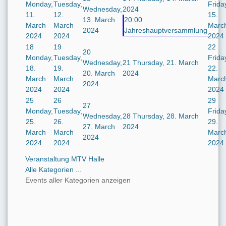
Monday,
Tuesday,
Frida
Wednesday,
2024
11.
12.
15.
13. March
20:00
March
March
Marc
2024
Jahreshauptversammlung
2024
2024
2024
18
19
22
20
Monday,
Tuesday,
Frida
Wednesday,
21
Thursday, 21. March
18.
19.
22.
20. March
2024
March
March
Marc
2024
2024
2024
2024
25
26
29
27
Monday,
Tuesday,
Frida
Wednesday,
28
Thursday, 28. March
25.
26.
29.
27. March
2024
March
March
Marc
2024
2024
2024
2024
Veranstaltung MTV Halle
Alle Kategorien ...
Events aller Kategorien anzeigen