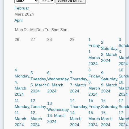
Gehe zu Monat
Februar
März 2024
April
Mon
Die
Mit
Don
Fre
Sam
Son
26
27
28
29
1
3
2
Friday,
Sund
Saturday,
1.
3.
2. March
March
Marc
2024
2024
2024
4
8
10
5
6
7
9
Monday,
Friday,
Sund
Tuesday,
Wednesday,
Thursday,
Saturday,
4.
8.
10.
5. March
6. March
7. March
9. March
March
March
Marc
2024
2024
2024
2024
2024
2024
2024
11
12
14
15
16
17
13
Monday,
Tuesday,
Thursday,
Friday,
Saturday,
Sund
Wednesday,
11.
12.
14.
15.
16.
17.
13. March
March
March
March
March
March
Marc
2024
2024
2024
2024
2024
2024
2024