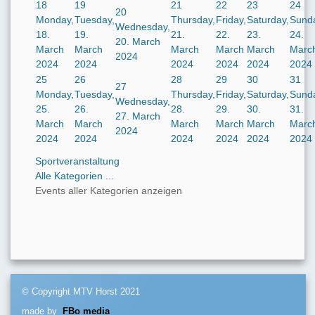
18
19
21
22
23
24
20
Monday,
Tuesday,
Thursday,
Friday,
Saturday,
Sund
Wednesday,
18.
19.
21.
22.
23.
24.
20. March
March
March
March
March
March
Marc
2024
2024
2024
2024
2024
2024
2024
25
26
28
29
30
31
27
Monday,
Tuesday,
Thursday,
Friday,
Saturday,
Sund
Wednesday,
25.
26.
28.
29.
30.
31.
27. March
March
March
March
March
March
Marc
2024
2024
2024
2024
2024
2024
2024
Sportveranstaltung
Alle Kategorien ...
Events aller Kategorien anzeigen
© Copyright MTV Horst 2021
made by
FBo media